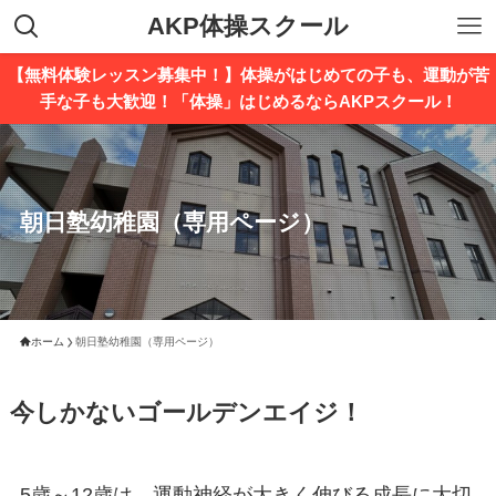
AKP体操スクール
【無料体験レッスン募集中！】体操がはじめての子も、運動が苦
手な子も大歓迎！「体操」はじめるならAKPスクール！
朝日塾幼稚園（専用ページ）
ホーム
朝日塾幼稚園（専用ページ）
今しかないゴールデンエイジ！
5歳～12歳は、運動神経が大きく伸びる成長に大切