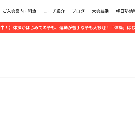
ご入会案内・料金
コーチ紹介
ブログ
大会結果
朝日塾幼
中！】体操がはじめての子も、運動が苦手な子も大歓迎！「体操」はじ